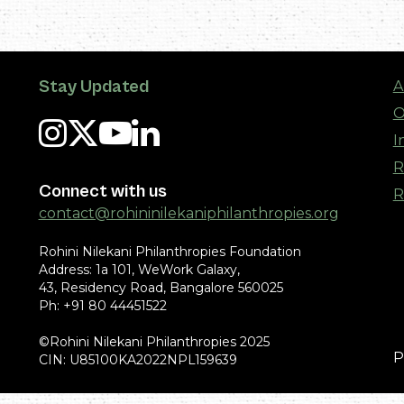
Stay Updated
A
O
I
R
Connect with us
R
contact@rohininilekaniphilanthropies.org
Rohini Nilekani Philanthropies Foundation
Address: 1a 101, WeWork Galaxy,
43, Residency Road, Bangalore 560025
Ph: +91 80 44451522
©Rohini Nilekani Philanthropies 2025
P
CIN: U85100KA2022NPL159639