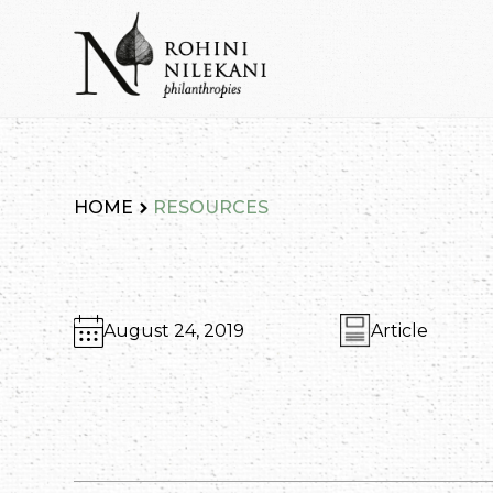
Skip
to
content
Rohini Nilekani Philanthropies
HOME
RESOURCES
August 24, 2019
Article