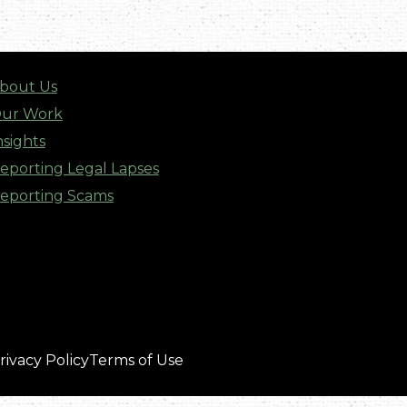
bout Us
ur Work
nsights
eporting Legal Lapses
eporting Scams
rivacy Policy
Terms of Use