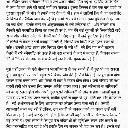
था, लेकिन राज्य परिवहन निगम में उसे अच्छी नौकरी मिल गई थी इसलिए उसके पिता
ने कहा कि वह आगे की पढ़ाई नहीं कर सकता। दूसरा किस्सा है जब एक बार हाइवे पर
गुस्साए युवकों की भीड़ ने हमारी कार रोक दी थी। हाथ में लाठियां लिए ये एक एक्सीडेंट
के विरोध में ट्रैफिक जाम कर रहे थे। इनमें से सबसे छोटा लड़का मुश्किल से दस साल
का रहा होगा। उनके चेहरे पर आक्रामकता से भरी उत्तेजना थी। और तीसरी बात
जिसने मुझे प्रभावित किया वह हाल ही का है, जब मैंने कई युवाओं को सिक्योरिटी गार्ड,
सेल्स और सर्विस एजेंट की नौकरी पाने के लिए लाइन में खड़े हुए देखा है। ऐसी
नौकरियों से केवल इतनी मजदूरी मिलती है, जिससे बस किसी तरह गुजर-बसर हो
सके। उनकी आंखें आशा और निराशा दोनों से भरी थीं। मेरे लिए यह सभी घटनाएं
गैलरी में रखे स्नैपशॉट की तरह हैं जो उस सच्चाई के बारे में बताता हैं, जिसका सामना
13 से 25 वर्ष की उम्र के बीच के कई लड़के और युवक कर रहे हैं।
मुझे नहीं लगता कि ऐसे नौजवान आत्मविश्वास से कह सकते हैं ‘मैं कुछ भी कर सकता
हूं’। हम पुरुषों पर अपने बहुत सारे विचार थोप देते हैं, जैसे कि उन्हें मजबूत होना होगा,
कमाने वाला बनना होगा और किसी भी हाल में सफल होना होगा। उन्हें परिवार की रक्षा
करनी होगी और उसके लिए सम्मान अर्जित करना होगा। उन्हें महिलाओं के अधिकारों
को बनाए रखना होगा और अपने कुछ पुराने अधिकारों को छोड़ना होगा। लाखों युवा इन
उम्मीदों पर खरे नहीं उतर सकते, क्योंकि इनमें से बहुत से युवा अशिक्षित और बेरोजगार
हैं। नई अर्थव्यवस्था के लिए आवश्यक नए कौशल उनके पास नहीं हैं। उनकी
आकांक्षाएं जरूर बढ़ रही हैं लेकिन, उन सपनों को साकार करने का रास्ता उन्हें नहीं
मिल पा रहा है। कई बार ऐसा भी होता है कि उनकी बहनें, पत्नी या फिर गर्लफ्रेंड आगे
बढ़ जाती हैं। ऐसा लगता है कि पूरा देश महिलाओं को सुशिक्षित करने और कमाने के
लिए प्रोत्साहित कर रहा है और इसके लिए नए अवसर भी पैदा कर रहा है। इससे कई