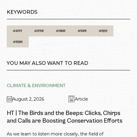
KEYWORDS
#अपन
#उनक
#जबक
#पकष
#पहल
#सखय
YOU MAY ALSO WANT TO READ
CLIMATE & ENVIRONMENT
August 2, 2026
Article
HT | The Birds and the Beeps: Clicks, Chirps
and Calls are Boosting Conservation Efforts
As we learn to listen more closely, the field of