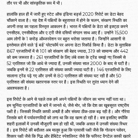
तौर पर भी और सांस्कृतिक रूप में भी।
हालांकि हाल ही में जारी हुए स्टेट ऑफ इंडिया बर्ड्स 2020 रिपोर्ट का डेटा बेहद
चौंकाने वाला है। यह देश में पक्षियों के बहुतायत में होने के चलन, संरक्षण स्थिति का
अपनी तरह का पहला विस्तृत आकलन है। भारत में पक्षियों के डेटा को इक्ट्‌ठा करने
एनसीएफ, एनसीबीएस और ए ट्री जैसे दसियों संगठन साथ आए हैं। उन्होंने 15,500
आम लोगों के 1 करोड़ ऑब्जरवेशन पर बहुत भरोसा जताया है। जिन्होंने आसानी से
इस्तेमाल होने वाले ‘ई बर्ड’ प्लेटफॉर्म पर अपना डेटा रिकॉर्ड किया हैै। डेटा के मुताबिक
867 प्रजातियों में से 101 को संरक्षण की बेहद ज्यादा, 319 को सामान्य और 442
को कम जरूरत है। 261 प्रजातियों के लिए लंबे वक्त के ट्रेंड समझे गए जिसमें से
52 प्रतिशत जो कि आधे से ज्यादा हैं, उनकी संख्या साल 2000 के बाद से घटी है।
जबकि इनमें से 22 प्रतिशत की संख्या काफी ज्यादा घटी है। 146 प्रजातियों के लिए
सालाना ट्रेंड पढ़े गए और उनमें से 80 प्रतिशत की संख्या घट रही है और 50
प्रतिशत की संख्या खतरनाक स्तर पर है। इस स्थिति पर तुरंत ध्यान देने की
आवश्यकता है।
इस रिपोर्ट के आने से पहले तक हमें अपने पक्षियों के जीवन का भाग्य नहीं पता था।
हम चुनिंदा प्रजातियों के बारे में जानते थे, जैसे मोर, जो कि देश का खूबसूरत राष्ट्रीय
पक्षी है। जिसकी स्थिति काफी अच्छी है और संख्या ठीक-ठाक बढ़ रही है। और गौरेया
जिसके बारे में पर्यावरणविदों को लगा था कि वह खत्म हो रही है। बस इसलिए क्योंकि
शहरी इलाकों में उनकी मौजूदगी कम हो रही थी, जबकि असल में उनकी संख्या स्थिर
है। इस रिपोर्ट की बदौलत अब मालूम हुआ कि प्रवासी पक्षी जैसे कि गोल्डन प्लोवर,
शिकार पक्षी जैसे कि गिद्ध और हैबिटेट स्पेशलिस्ट जैसे कि फॉरेस्ट वैगटेल काफी खतरे