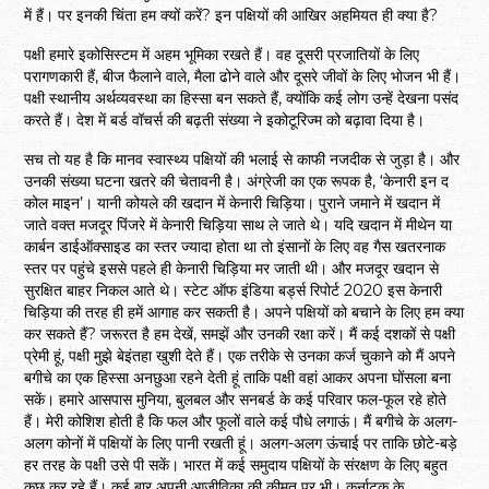
में हैं। पर इनकी चिंता हम क्यों करें? इन पक्षियों की आखिर अहमियत ही क्या है?
पक्षी हमारे इकोसिस्टम में अहम भूमिका रखते हैं। वह दूसरी प्रजातियों के लिए
परागणकारी हैं, बीज फैलाने वाले, मैला ढोने वाले और दूसरे जीवों के लिए भोजन भी हैं।
पक्षी स्थानीय अर्थव्यवस्था का हिस्सा बन सकते हैं, क्योंकि कई लोग उन्हें देखना पसंद
करते हैं। देश में बर्ड वॉचर्स की बढ़ती संख्या ने इकोटूरिज्म को बढ़ावा दिया है।
सच तो यह है कि मानव स्वास्थ्य पक्षियों की भलाई से काफी नजदीक से जुड़ा है। और
उनकी संख्या घटना खतरे की चेतावनी है। अंग्रेजी का एक रूपक है, ‘केनारी इन द
कोल माइन’। यानी कोयले की खदान में केनारी चिड़िया। पुराने जमाने में खदान में
जाते वक्त मजदूर पिंजरे में केनारी चिड़िया साथ ले जाते थे। यदि खदान में मीथेन या
कार्बन डाईऑक्साइड का स्तर ज्यादा होता था तो इंसानों के लिए वह गैस खतरनाक
स्तर पर पहुंचे इससे पहले ही केनारी चिड़िया मर जाती थी। और मजदूर खदान से
सुरक्षित बाहर निकल आते थे। स्टेट ऑफ इंडिया बर्ड्स रिपोर्ट 2020 इस केनारी
चिड़िया की तरह ही हमें आगाह कर सकती है। अपने पक्षियों को बचाने के लिए हम क्या
कर सकते हैं? जरूरत है हम देखें, समझें और उनकी रक्षा करें। मैं कई दशकों से पक्षी
प्रेमी हूं, पक्षी मुझे बेइंतहा खुशी देते हैं। एक तरीके से उनका कर्ज चुकाने को मैं अपने
बगीचे का एक हिस्सा अनछुआ रहने देती हूं ताकि पक्षी वहां आकर अपना घोंसला बना
सकें। हमारे आसपास मुनिया, बुलबल और सनबर्ड के कई परिवार फल-फूल रहे होते
हैं। मेरी कोशिश होती है कि फल और फूलों वाले कई पौधे लगाऊं। मैं बगीचे के अलग-
अलग कोनों में पक्षियों के लिए पानी रखती हूं। अलग-अलग ऊंचाई पर ताकि छोटे-बड़े
हर तरह के पक्षी उसे पी सकें। भारत में कई समुदाय पक्षियों के संरक्षण के लिए बहुत
कुछ कर रहे हैं। कई बार अपनी आजीविका की कीमत पर भी। कर्नाटक के